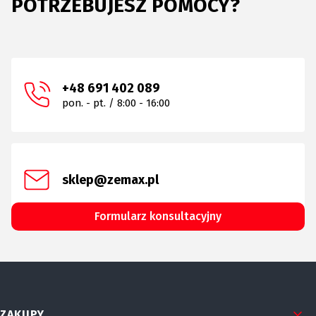
POTRZEBUJESZ POMOCY?
+48 691 402 089
pon. - pt. / 8:00 - 16:00
sklep@zemax.pl
Formularz konsultacyjny
Linki w stopce
ZAKUPY