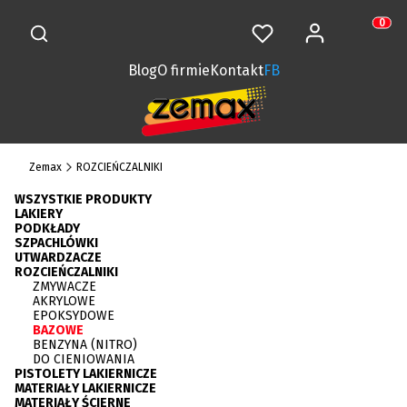
Otwórz wyszukiwarkę
Zaloguj się
Szukaj
Ulubione
Koszy
Produkt
Blog
O firmie
Kontakt
FB
Zemax
ROZCIEŃCZALNIKI
WSZYSTKIE PRODUKTY
LAKIERY
PODKŁADY
SZPACHLÓWKI
UTWARDZACZE
ROZCIEŃCZALNIKI
ZMYWACZE
AKRYLOWE
EPOKSYDOWE
BAZOWE
BENZYNA (NITRO)
DO CIENIOWANIA
PISTOLETY LAKIERNICZE
MATERIAŁY LAKIERNICZE
MATERIAŁY ŚCIERNE