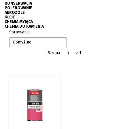
KONSERWACJA
POLEROWANIE
AEROZOLE
KLEJE
CHEMIA MYJĄCA
CHEMIA DO KAMIENIA
Koniec menu
Lista produktów
Sortowanie:
Domyślne
Strona
z 1