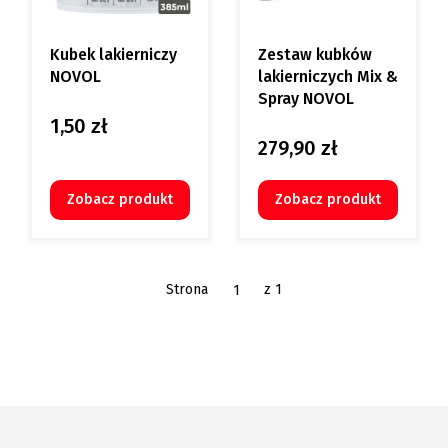
Kubek lakierniczy
Zestaw kubków
NOVOL
lakierniczych Mix &
Spray NOVOL
1,50 zł
Cena
279,90 zł
Cena
Zobacz produkt
Zobacz produkt
Strona
z 1