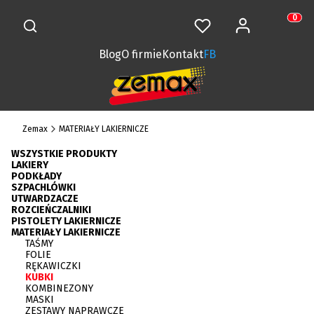
Otwórz wyszukiwarkę
Zaloguj się
Szukaj
Ulubione
Koszy
Produkt
Blog
O firmie
Kontakt
FB
Zemax
MATERIAŁY LAKIERNICZE
WSZYSTKIE PRODUKTY
LAKIERY
PODKŁADY
SZPACHLÓWKI
UTWARDZACZE
ROZCIEŃCZALNIKI
PISTOLETY LAKIERNICZE
MATERIAŁY LAKIERNICZE
TAŚMY
FOLIE
RĘKAWICZKI
KUBKI
KOMBINEZONY
MASKI
ZESTAWY NAPRAWCZE