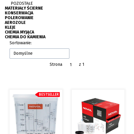
POZOSTAŁE
MATERIAŁY ŚCIERNE
KONSERWACJA
POLEROWANIE
AEROZOLE
KLEJE
CHEMIA MYJĄCA
CHEMIA DO KAMIENIA
Koniec menu
Lista produktów
Sortowanie:
Domyślne
Strona
z 1
BESTSELLER