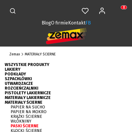
Otwórz wyszukiwarkę
Zaloguj się
Szukaj
Ulubione
Koszy
Produkt
Blog
O firmie
Kontakt
FB
Zemax
MATERIAŁY ŚCIERNE
WSZYSTKIE PRODUKTY
LAKIERY
PODKŁADY
SZPACHLÓWKI
UTWARDZACZE
ROZCIEŃCZALNIKI
PISTOLETY LAKIERNICZE
MATERIAŁY LAKIERNICZE
MATERIAŁY ŚCIERNE
PAPIER NA SUCHO
PAPIER NA MOKRO
KRĄŻKI ŚCIERNE
WŁÓKNINY
PASKI ŚCIERNE
KLOCKI ŚCIERNE