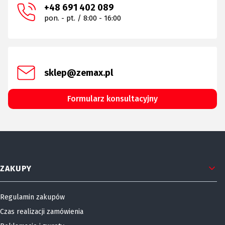
+48 691 402 089
pon. - pt. / 8:00 - 16:00
sklep@zemax.pl
Formularz konsultacyjny
Linki w stopce
ZAKUPY
Regulamin zakupów
Czas realizacji zamówienia