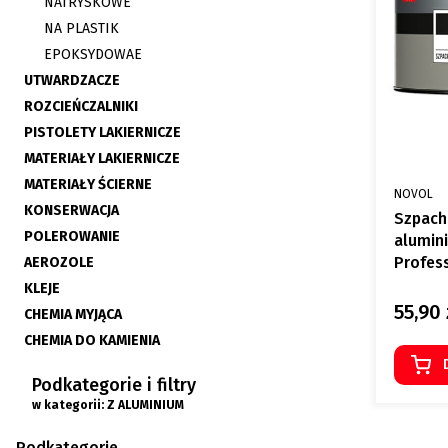
NATRYSKOWE
NA PLASTIK
EPOKSYDOWAE
UTWARDZACZE
ROZCIEŃCZALNIKI
PISTOLETY LAKIERNICZE
MATERIAŁY LAKIERNICZE
MATERIAŁY ŚCIERNE
PRODUCE
NOVOL
KONSERWACJA
Szpach
POLEROWANIE
alumin
Profes
AEROZOLE
KLEJE
55,90 
Cena
CHEMIA MYJĄCA
CHEMIA DO KAMIENIA
Koniec menu
Podkategorie i filtry
w kategorii: Z ALUMINIUM
Podkategorie