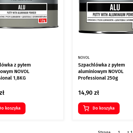
NT
PRODUCENT
NOVOL
lówka z pyłem
Szpachlówka z pyłem
iowym NOVOL
aluminiowym NOVOL
sional 1,8KG
Professional 250g
zł
14,90 zł
Cena
Do koszyka
Do koszyka
Strona
z 1