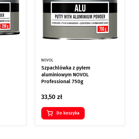
PRODUCENT
NOVOL
Szpachlówka z pyłem
aluminiowym NOVOL
Professional 750g
33,50 zł
Cena
Do koszyka