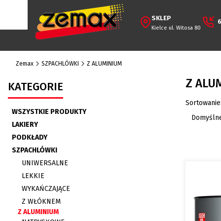
SKLEP
6
Kielce ul. Witosa 80
Zemax
SZPACHLÓWKI
Z ALUMINIUM
Z ALU
KATEGORIE
Lista 
Sortowanie
WSZYSTKIE PRODUKTY
Domyśln
LAKIERY
PODKŁADY
SZPACHLÓWKI
UNIWERSALNE
LEKKIE
WYKAŃCZAJĄCE
Z WŁÓKNEM
Z ALUMINIUM