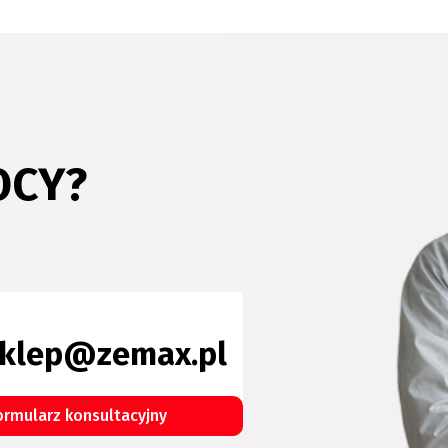
OCY?
klep@zemax.pl
ormularz konsultacyjny