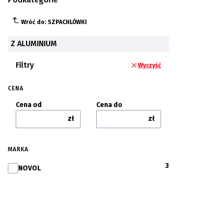
Wróć do: SZPACHLÓWKI
Z ALUMINIUM
Filtry
Wyczyść
CENA
Cena od
Cena do
zł
zł
MARKA
3
Marka
NOVOL