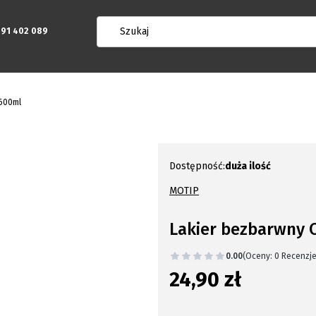
91 402 089
 600ml
Dostępność:
duża ilość
MOTIP
Lakier bezbarwny 
0.00
(Oceny: 0 Recenzje
24,90 zł
Cena