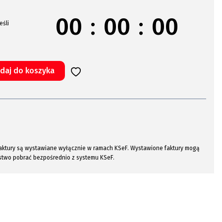
00
:
00
:
00
eśli
daj do koszyka
a faktury są wystawiane wyłącznie w ramach KSeF. Wystawione faktury mogą
stwo pobrać bezpośrednio z systemu KSeF.