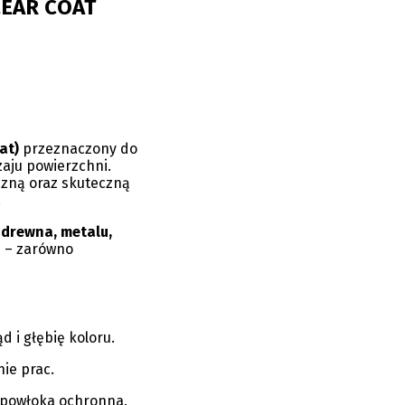
EAR COAT
at)
przeznaczony do
aju powierzchni.
zną oraz skuteczną
.
z
drewna, metalu,
h
– zarówno
d i głębię koloru.
ie prac.
 powłoka ochronna.