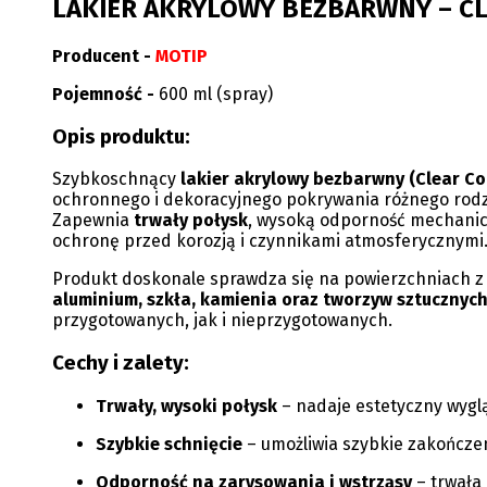
LAKIER AKRYLOWY BEZBARWNY – CL
Producent -
MOTIP
Pojemność -
600 ml (spray)
Opis produktu:
Szybkoschnący
lakier akrylowy bezbarwny (Clear Co
ochronnego i dekoracyjnego pokrywania różnego rodz
Zapewnia
trwały połysk
, wysoką odporność mechanic
ochronę przed korozją i czynnikami atmosferycznymi
Produkt doskonale sprawdza się na powierzchniach 
aluminium, szkła, kamienia oraz tworzyw sztucznyc
przygotowanych, jak i nieprzygotowanych.
Cechy i zalety:
Trwały, wysoki połysk
– nadaje estetyczny wyglą
Szybkie schnięcie
– umożliwia szybkie zakończen
Odporność na zarysowania i wstrząsy
– trwała