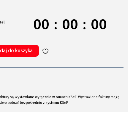
00
:
00
:
00
eśli
daj do koszyka
a faktury są wystawiane wyłącznie w ramach KSeF. Wystawione faktury mogą
stwo pobrać bezpośrednio z systemu KSeF.