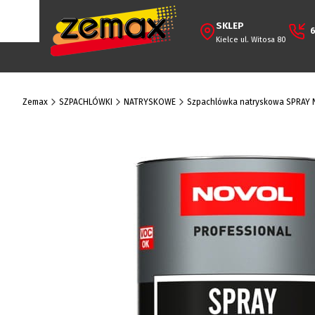
SKLEP
6
Kielce ul. Witosa 80
Zemax
SZPACHLÓWKI
NATRYSKOWE
Szpachlówka natryskowa SPRAY 