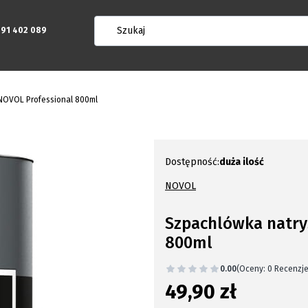
91 402 089
NOVOL Professional 800ml
Dostępność:
duża ilość
NOVOL
Szpachlówka natry
800ml
0.00
(Oceny: 0 Recenzje
49,90 zł
Cena