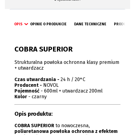
OPIS
OPINIE O PRODUKCIE
DANE TECHNICZNE
PRODUKTY 
COBRA SUPERIOR
Strukturalna powłoka ochronna klasy premium
+ utwardzacz
Czas utwardzania -
24 h / 20°C
Producent -
NOVOL
Pojemność
-
600ml + utwardzacz 200ml
Kolor
-
czarny
Opis produktu:
COBRA SUPERIOR
to nowoczesna,
poliuretanowa powłoka ochronna z efektem