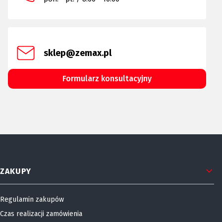
sklep@zemax.pl
Formularz konsultacyjny
Linki w stopce
ZAKUPY
Regulamin zakupów
Czas realizacji zamówienia