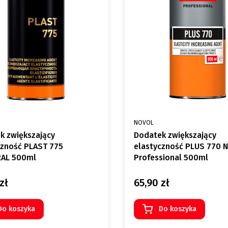
NT
PRODUCENT
NOVOL
k zwiększający
Dodatek zwiększający
czność PLAST 775
elastyczność PLUS 770 
AL 500ml
Professional 500ml
zł
65,90 zł
Cena
Do koszyka
Do koszyka