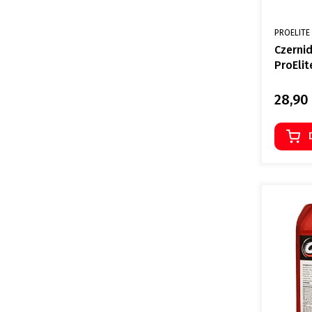
PRODUCE
PROELITE
Czernid
ProEli
28,90 
Cena