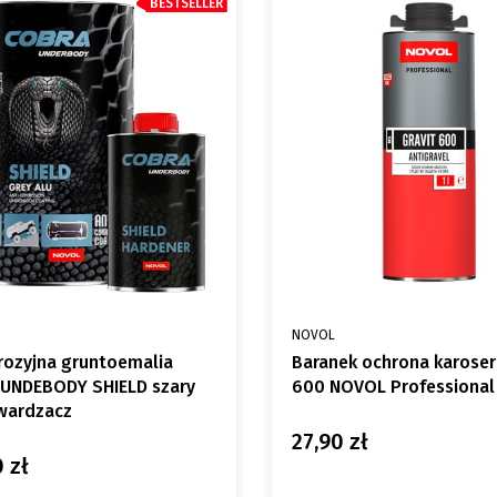
BESTSELLER
NT
PRODUCENT
NOVOL
rozyjna gruntoemalia
Baranek ochrona karoser
UNDEBODY SHIELD szary
600 NOVOL Professional
twardzacz
27,90 zł
Cena
 zł