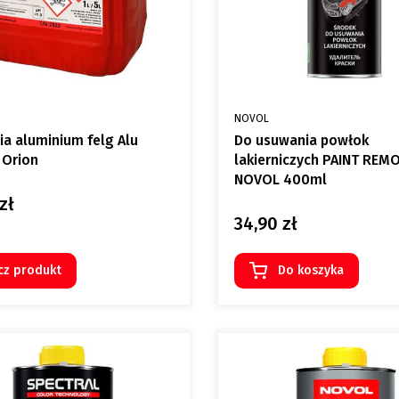
NT
PRODUCENT
NOVOL
ia aluminium felg Alu
Do usuwania powłok
 Orion
lakierniczych PAINT REM
NOVOL 400ml
zł
34,90 zł
Cena
cz produkt
Do koszyka