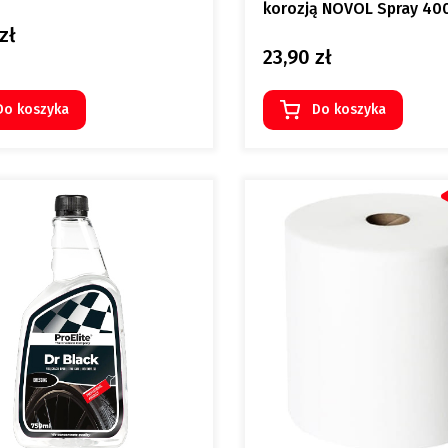
korozją NOVOL Spray 40
zł
23,90 zł
Cena
Do koszyka
Do koszyka