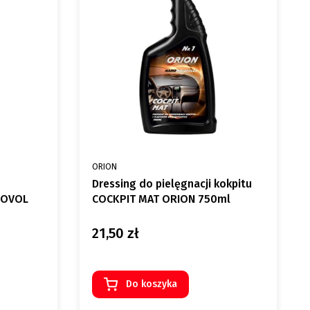
PRODUCENT
ORION
Dressing do pielęgnacji kokpitu
NOVOL
COCKPIT MAT ORION 750ml
21,50 zł
Cena
Do koszyka