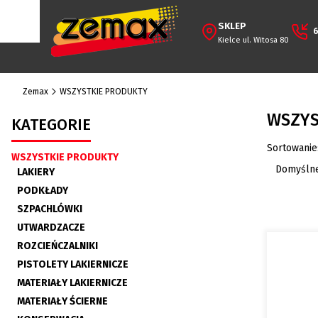
SKLEP
6
Kielce ul. Witosa 80
Zemax
WSZYSTKIE PRODUKTY
WSZYS
KATEGORIE
Lista 
Sortowanie
WSZYSTKIE PRODUKTY
Domyśln
LAKIERY
PODKŁADY
SZPACHLÓWKI
UTWARDZACZE
ROZCIEŃCZALNIKI
PISTOLETY LAKIERNICZE
MATERIAŁY LAKIERNICZE
MATERIAŁY ŚCIERNE