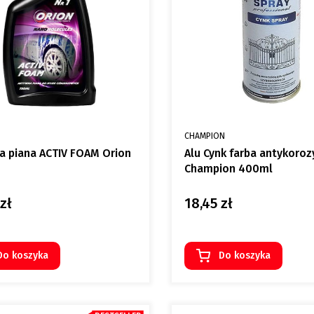
NT
PRODUCENT
CHAMPION
a piana ACTIV FOAM Orion
Alu Cynk farba antykoroz
Champion 400ml
zł
18,45 zł
Cena
Do koszyka
Do koszyka