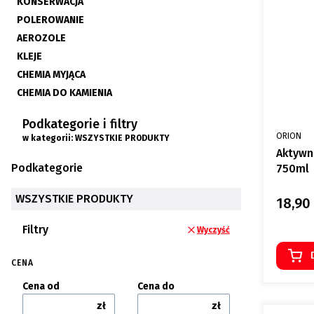
KONSERWACJA
POLEROWANIE
AEROZOLE
KLEJE
CHEMIA MYJĄCA
CHEMIA DO KAMIENIA
Koniec menu
Podkategorie i filtry
PRODUCE
ORION
w kategorii: WSZYSTKIE PRODUKTY
Aktywn
Podkategorie
750ml
WSZYSTKIE PRODUKTY
18,90 
Cena
Filtry
Wyczyść
CENA
Cena od
Cena do
zł
zł