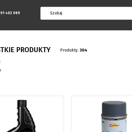
91 402 089
TKIE PRODUKTY
Produkty:
304
produktów
:
e