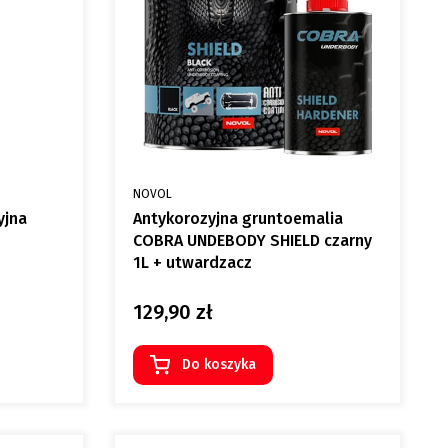
PRODUCENT
NOVOL
yjna
Antykorozyjna gruntoemalia
COBRA UNDEBODY SHIELD czarny
1L + utwardzacz
129,90 zł
Cena
Do koszyka