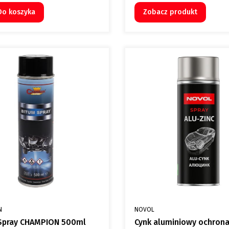
Do koszyka
Zobacz produkt
NT
PRODUCENT
N
NOVOL
Spray CHAMPION 500ml
Cynk aluminiowy ochrona