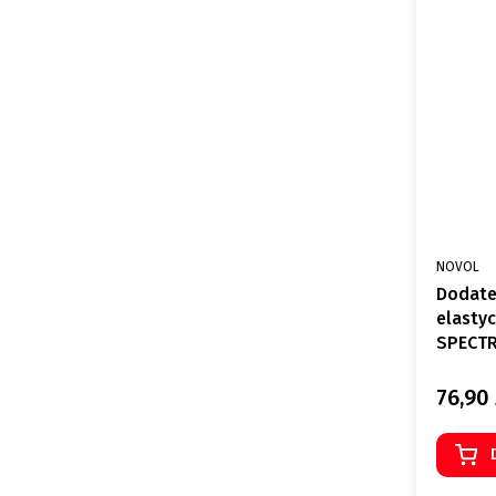
PRODUCE
NOVOL
Dodate
elasty
SPECTR
76,90 
Cena