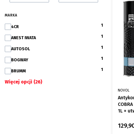
MARKA
1
Marka
4CR
1
ANEST IWATA
1
AUTOSOL
1
BOGWAY
1
BRUMM
Więcej opcji (26)
PRODUCE
NOVOL
Antyko
COBRA 
1L + u
129,90
Cena