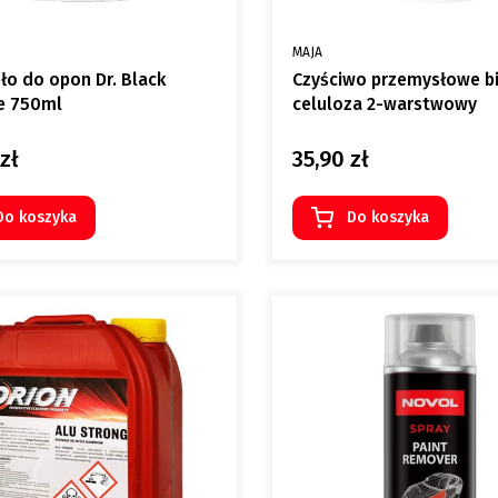
NT
PRODUCENT
MAJA
ło do opon Dr. Black
Czyściwo przemysłowe b
te 750ml
celuloza 2-warstwowy
zł
35,90 zł
Cena
Do koszyka
Do koszyka