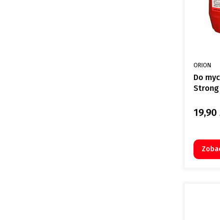
PRODUCE
ORION
Do myc
Strong
19,90 
Cena
Zoba