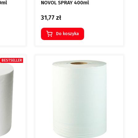
0ml
NOVOL SPRAY 400ml
31,77 zł
Cena
Do koszyka
BESTSELLER