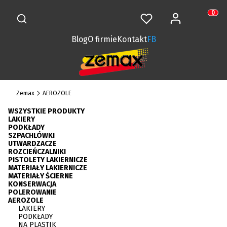
Otwórz wyszukiwarkę
Zaloguj się
Szukaj
Ulubione
Koszy
Produkt
Blog
O firmie
Kontakt
FB
Zemax
AEROZOLE
WSZYSTKIE PRODUKTY
LAKIERY
PODKŁADY
SZPACHLÓWKI
UTWARDZACZE
ROZCIEŃCZALNIKI
PISTOLETY LAKIERNICZE
MATERIAŁY LAKIERNICZE
MATERIAŁY ŚCIERNE
KONSERWACJA
POLEROWANIE
AEROZOLE
LAKIERY
PODKŁADY
NA PLASTIK