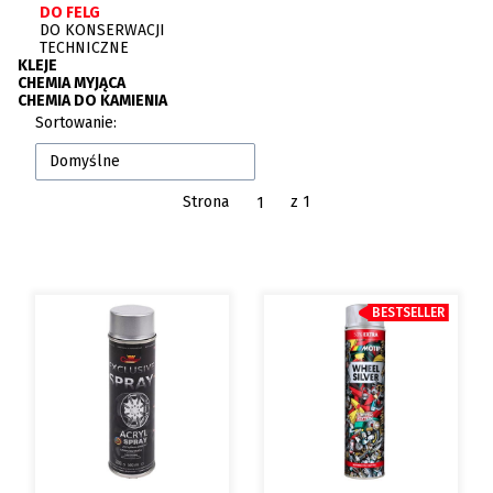
DO FELG
DO KONSERWACJI
TECHNICZNE
KLEJE
CHEMIA MYJĄCA
CHEMIA DO KAMIENIA
Koniec menu
Lista produktów
Sortowanie:
Domyślne
Strona
z 1
BESTSELLER