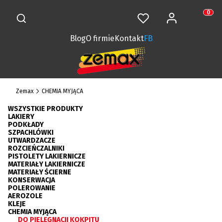
Otwórz wyszukiwarkę
Zaloguj się
Szukaj
Ulubione
Koszy
Produkt
Blog
O firmie
Kontakt
FB
Zemax
CHEMIA MYJĄCA
WSZYSTKIE PRODUKTY
LAKIERY
PODKŁADY
SZPACHLÓWKI
UTWARDZACZE
ROZCIEŃCZALNIKI
PISTOLETY LAKIERNICZE
MATERIAŁY LAKIERNICZE
MATERIAŁY ŚCIERNE
KONSERWACJA
POLEROWANIE
AEROZOLE
KLEJE
CHEMIA MYJĄCA
DO PIELĘGNACJI KOKPITU